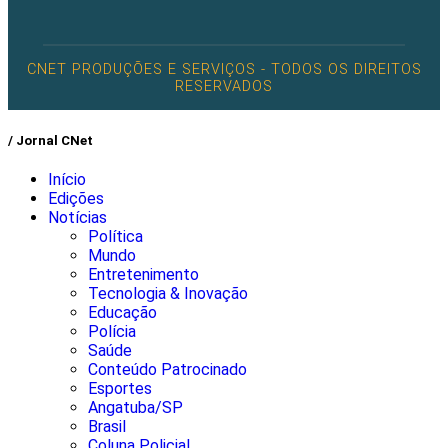
CNET PRODUÇÕES E SERVIÇOS - TODOS OS DIREITOS
RESERVADOS
/ Jornal CNet
Início
Edições
Notícias
Política
Mundo
Entretenimento
Tecnologia & Inovação
Educação
Polícia
Saúde
Conteúdo Patrocinado
Esportes
Angatuba/SP
Brasil
Coluna Policial