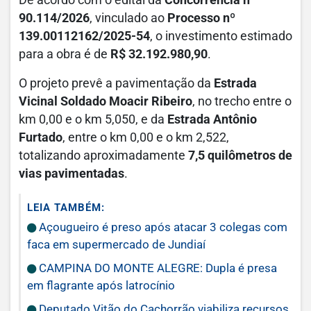
De acordo com o edital da
Concorrência nº
90.114/2026
, vinculado ao
Processo nº
139.00112162/2025-54
, o investimento estimado
para a obra é de
R$ 32.192.980,90
.
O projeto prevê a pavimentação da
Estrada
Vicinal Soldado Moacir Ribeiro
, no trecho entre o
km 0,00 e o km 5,050, e da
Estrada Antônio
Furtado
, entre o km 0,00 e o km 2,522,
totalizando aproximadamente
7,5 quilômetros de
vias pavimentadas
.
LEIA TAMBÉM:
Açougueiro é preso após atacar 3 colegas com
faca em supermercado de Jundiaí
CAMPINA DO MONTE ALEGRE: Dupla é presa
em flagrante após latrocínio
Deputado Vitão do Cachorrão viabiliza recursos