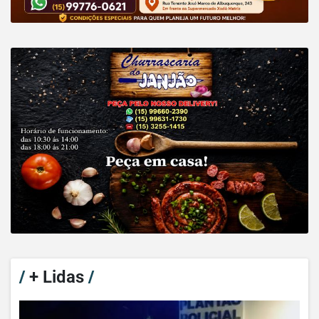
/
+ Lidas
/