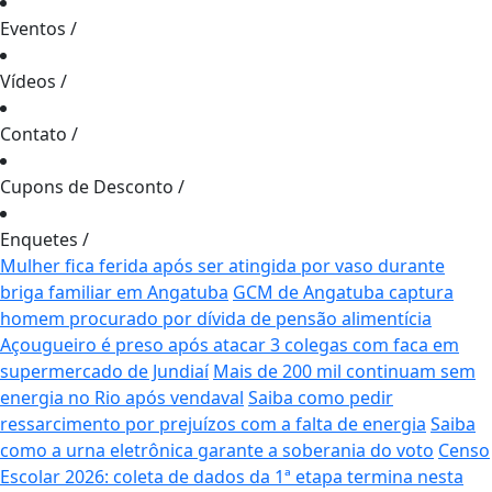
Eventos
/
Vídeos
/
Contato
/
Cupons de Desconto
/
Enquetes
/
Mulher fica ferida após ser atingida por vaso durante
briga familiar em Angatuba
GCM de Angatuba captura
homem procurado por dívida de pensão alimentícia
Açougueiro é preso após atacar 3 colegas com faca em
supermercado de Jundiaí
Mais de 200 mil continuam sem
energia no Rio após vendaval
Saiba como pedir
ressarcimento por prejuízos com a falta de energia
Saiba
como a urna eletrônica garante a soberania do voto
Censo
Escolar 2026: coleta de dados da 1ª etapa termina nesta