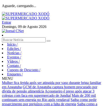
Aguarde, carregando...
Entrar
Domingo, 09 de Agosto 2026
Início
/
Edições
/
Notícias
/
Eventos
/
Vídeos
/
Contato
/
Cupons de Desconto
/
Enquetes
/
MENU
Mulher fica ferida após ser atingida por vaso durante briga familiar
em Angatuba
GCM de Angatuba captura homem procurado por
dívida de pensão alimentícia
Açougueiro é preso após atacar 3
colegas com faca em supermercado de Jundiaí
Mais de 200 mil
continuam sem energia no Rio após vendaval
Saiba como pedir
ressarcimento por prejuízos com a falta de energia
Saiba como a