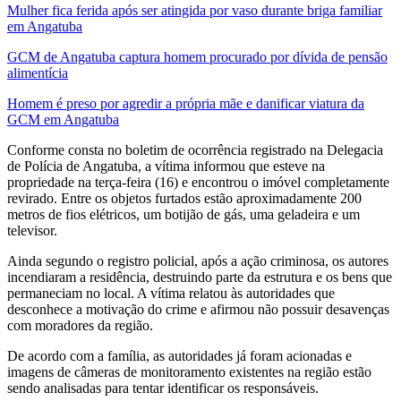
Mulher fica ferida após ser atingida por vaso durante briga familiar
em Angatuba
GCM de Angatuba captura homem procurado por dívida de pensão
alimentícia
Homem é preso por agredir a própria mãe e danificar viatura da
GCM em Angatuba
Conforme consta no boletim de ocorrência registrado na Delegacia
de Polícia de Angatuba, a vítima informou que esteve na
propriedade na terça-feira (16) e encontrou o imóvel completamente
revirado. Entre os objetos furtados estão aproximadamente 200
metros de fios elétricos, um botijão de gás, uma geladeira e um
televisor.
Ainda segundo o registro policial, após a ação criminosa, os autores
incendiaram a residência, destruindo parte da estrutura e os bens que
permaneciam no local. A vítima relatou às autoridades que
desconhece a motivação do crime e afirmou não possuir desavenças
com moradores da região.
De acordo com a família, as autoridades já foram acionadas e
imagens de câmeras de monitoramento existentes na região estão
sendo analisadas para tentar identificar os responsáveis.