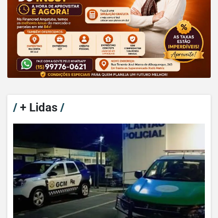
/
+ Lidas
/