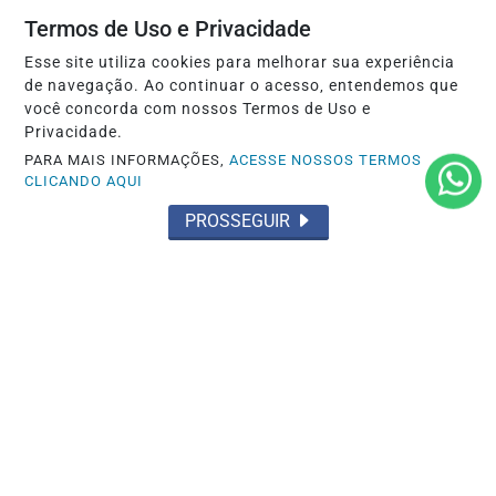
Termos de Uso e Privacidade
BRASIL
Lei que aumenta punição a crimes
Esse site utiliza cookies para melhorar sua experiência
digitais contra crianças é sancionada
de navegação. Ao continuar o acesso, entendemos que
você concorda com nossos Termos de Uso e
Saiba Mais
Privacidade.
PARA MAIS INFORMAÇÕES,
ACESSE NOSSOS TERMOS
CLICANDO AQUI
PROSSEGUIR
BRASIL
Leilões de petróleo em outubro terão
recorde de áreas em disputa
Saiba Mais