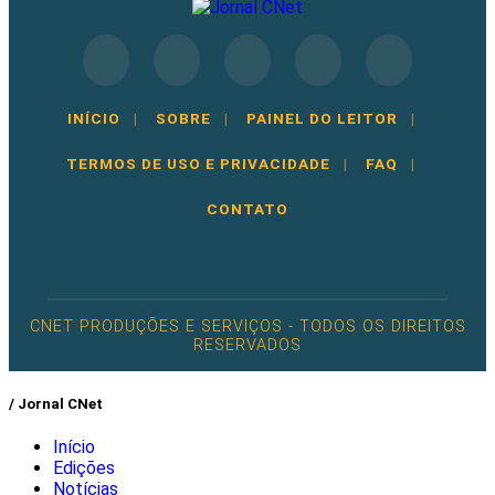
INÍCIO
|
SOBRE
|
PAINEL DO LEITOR
|
TERMOS DE USO E PRIVACIDADE
|
FAQ
|
CONTATO
CNET PRODUÇÕES E SERVIÇOS - TODOS OS DIREITOS
RESERVADOS
/ Jornal CNet
Início
Edições
Notícias