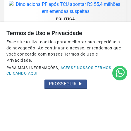
POLÍTICA
Dino aciona PF após TCU apontar R$
Termos de Uso e Privacidade
55,4 milhões em emendas suspeitas
Esse site utiliza cookies para melhorar sua experiência
Saiba Mais
de navegação. Ao continuar o acesso, entendemos que
você concorda com nossos Termos de Uso e
Privacidade.
PARA MAIS INFORMAÇÕES,
ACESSE NOSSOS TERMOS
CLICANDO AQUI
PROSSEGUIR
EDUCAÇÃO
Fies começa a convocar nesta sexta
estudantes em lista de espera
Saiba Mais