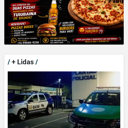
/
+ Lidas
/