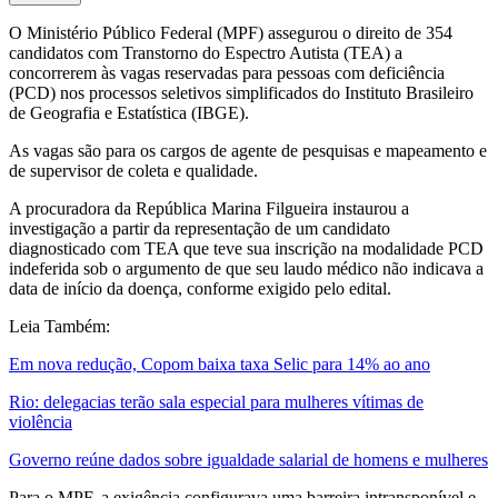
O Ministério Público Federal (MPF) assegurou o direito de 354
candidatos com Transtorno do Espectro Autista (TEA) a
concorrerem às vagas reservadas para pessoas com deficiência
(PCD) nos processos seletivos simplificados do Instituto Brasileiro
de Geografia e Estatística (IBGE).
As vagas são para os cargos de agente de pesquisas e mapeamento e
de supervisor de coleta e qualidade.
A procuradora da República Marina Filgueira instaurou a
investigação a partir da representação de um candidato
diagnosticado com TEA que teve sua inscrição na modalidade PCD
indeferida sob o argumento de que seu laudo médico não indicava a
data de início da doença, conforme exigido pelo edital.
Leia Também:
Em nova redução, Copom baixa taxa Selic para 14% ao ano
Rio: delegacias terão sala especial para mulheres vítimas de
violência
Governo reúne dados sobre igualdade salarial de homens e mulheres
Para o MPF, a exigência configurava uma barreira intransponível e