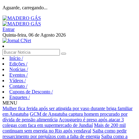
Aguarde, carregando...
Entrar
Quinta-feira, 06 de Agosto 2026
Início
/
Edições
/
Notícias
/
Eventos
/
Vídeos
/
Contato
/
Cupons de Desconto
/
Enquetes
/
MENU
Mulher fica ferida após ser atingida por vaso durante briga familiar
em Angatuba
GCM de Angatuba captura homem procurado por
dívida de pensão alimentícia
Açougueiro é preso após atacar 3
colegas com faca em supermercado de Jundiaí
Mais de 200 mil
continuam sem energia no Rio após vendaval
Saiba como pedir
ressarcimento por prejuízos com a falta de energia
Saiba como a