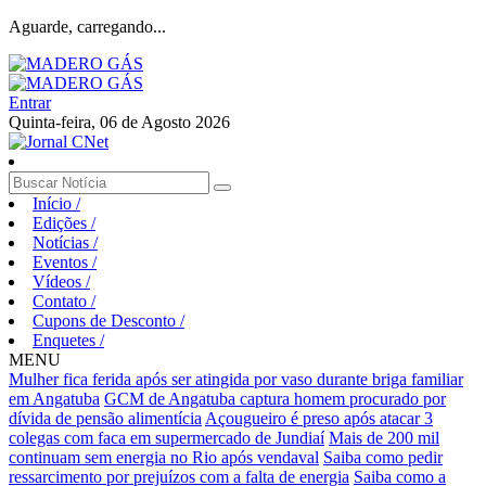
Aguarde, carregando...
Entrar
Quinta-feira, 06 de Agosto 2026
Início
/
Edições
/
Notícias
/
Eventos
/
Vídeos
/
Contato
/
Cupons de Desconto
/
Enquetes
/
MENU
Mulher fica ferida após ser atingida por vaso durante briga familiar
em Angatuba
GCM de Angatuba captura homem procurado por
dívida de pensão alimentícia
Açougueiro é preso após atacar 3
colegas com faca em supermercado de Jundiaí
Mais de 200 mil
continuam sem energia no Rio após vendaval
Saiba como pedir
ressarcimento por prejuízos com a falta de energia
Saiba como a