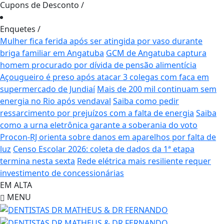
Cupons de Desconto
/
Enquetes
/
Mulher fica ferida após ser atingida por vaso durante
briga familiar em Angatuba
GCM de Angatuba captura
homem procurado por dívida de pensão alimentícia
Açougueiro é preso após atacar 3 colegas com faca em
supermercado de Jundiaí
Mais de 200 mil continuam sem
energia no Rio após vendaval
Saiba como pedir
ressarcimento por prejuízos com a falta de energia
Saiba
como a urna eletrônica garante a soberania do voto
Procon-RJ orienta sobre danos em aparelhos por falta de
luz
Censo Escolar 2026: coleta de dados da 1ª etapa
termina nesta sexta
Rede elétrica mais resiliente requer
investimento de concessionárias
EM ALTA
MENU