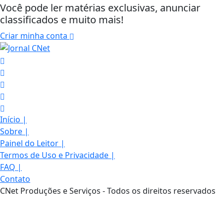
Você pode ler matérias exclusivas, anunciar
classificados e muito mais!
Criar minha conta
Início
|
Sobre
|
Painel do Leitor
|
Termos de Uso e Privacidade
|
Termos de Uso e Privacidade
FAQ
|
Contato
Esse site utiliza cookies para melhorar sua
CNet Produções e Serviços - Todos os direitos reservados
experiência de navegação. Ao continuar o acesso,
entendemos que você concorda com nossos Termos
de Uso e Privacidade.