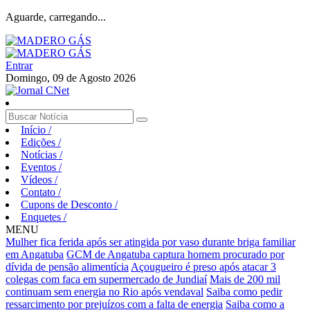
Aguarde, carregando...
Entrar
Domingo, 09 de Agosto 2026
Início
/
Edições
/
Notícias
/
Eventos
/
Vídeos
/
Contato
/
Cupons de Desconto
/
Enquetes
/
MENU
Mulher fica ferida após ser atingida por vaso durante briga familiar
em Angatuba
GCM de Angatuba captura homem procurado por
dívida de pensão alimentícia
Açougueiro é preso após atacar 3
colegas com faca em supermercado de Jundiaí
Mais de 200 mil
continuam sem energia no Rio após vendaval
Saiba como pedir
ressarcimento por prejuízos com a falta de energia
Saiba como a