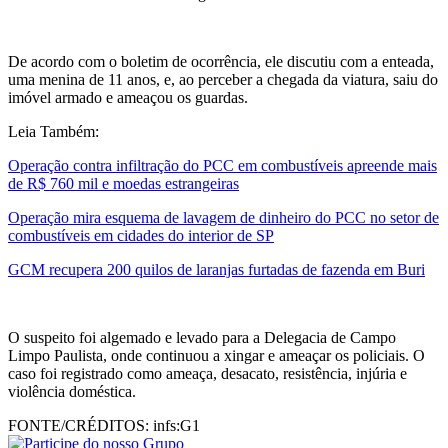
De acordo com o boletim de ocorrência, ele discutiu com a enteada,
uma menina de 11 anos, e, ao perceber a chegada da viatura, saiu do
imóvel armado e ameaçou os guardas.
Leia Também:
Operação contra infiltração do PCC em combustíveis apreende mais
de R$ 760 mil e moedas estrangeiras
Operação mira esquema de lavagem de dinheiro do PCC no setor de
combustíveis em cidades do interior de SP
GCM recupera 200 quilos de laranjas furtadas de fazenda em Buri
O suspeito foi algemado e levado para a Delegacia de Campo
Limpo Paulista, onde continuou a xingar e ameaçar os policiais. O
caso foi registrado como ameaça, desacato, resistência, injúria e
violência doméstica.
FONTE/CRÉDITOS:
infs:G1