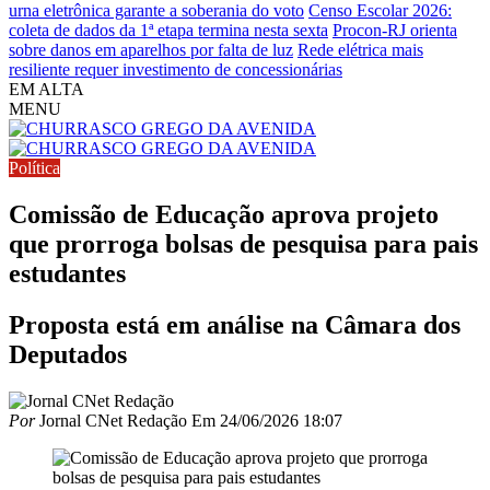
urna eletrônica garante a soberania do voto
Censo Escolar 2026:
coleta de dados da 1ª etapa termina nesta sexta
Procon-RJ orienta
sobre danos em aparelhos por falta de luz
Rede elétrica mais
resiliente requer investimento de concessionárias
EM ALTA
MENU
Política
Comissão de Educação aprova projeto
que prorroga bolsas de pesquisa para pais
estudantes
Proposta está em análise na Câmara dos
Deputados
Por
Jornal CNet Redação
Em
24/06/2026 18:07