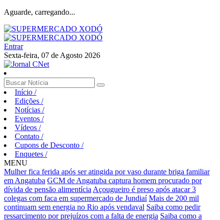
Aguarde, carregando...
Entrar
Sexta-feira, 07 de Agosto 2026
Início
/
Edições
/
Notícias
/
Eventos
/
Vídeos
/
Contato
/
Cupons de Desconto
/
Enquetes
/
MENU
Mulher fica ferida após ser atingida por vaso durante briga familiar
em Angatuba
GCM de Angatuba captura homem procurado por
dívida de pensão alimentícia
Açougueiro é preso após atacar 3
colegas com faca em supermercado de Jundiaí
Mais de 200 mil
continuam sem energia no Rio após vendaval
Saiba como pedir
ressarcimento por prejuízos com a falta de energia
Saiba como a