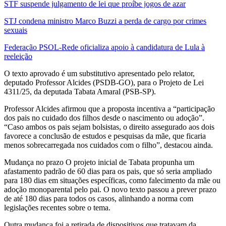
STF suspende julgamento de lei que proíbe jogos de azar
STJ condena ministro Marco Buzzi a perda de cargo por crimes
sexuais
Federação PSOL-Rede oficializa apoio à candidatura de Lula à
reeleição
O texto aprovado é um substitutivo apresentado pelo relator,
deputado Professor Alcides (PSDB-GO), para o Projeto de Lei
4311/25, da deputada Tabata Amaral (PSB-SP).
Professor Alcides afirmou que a proposta incentiva a “participação
dos pais no cuidado dos filhos desde o nascimento ou adoção”.
“Caso ambos os pais sejam bolsistas, o direito assegurado aos dois
favorece a conclusão de estudos e pesquisas da mãe, que ficaria
menos sobrecarregada nos cuidados com o filho”, destacou ainda.
Mudança no prazo O projeto inicial de Tabata propunha um
afastamento padrão de 60 dias para os pais, que só seria ampliado
para 180 dias em situações específicas, como falecimento da mãe ou
adoção monoparental pelo pai. O novo texto passou a prever prazo
de até 180 dias para todos os casos, alinhando a norma com
legislações recentes sobre o tema.
Outra mudança foi a retirada de dispositivos que tratavam da