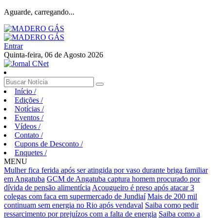
Aguarde, carregando...
Entrar
Quinta-feira, 06 de Agosto 2026
Início
/
Edições
/
Notícias
/
Eventos
/
Vídeos
/
Contato
/
Cupons de Desconto
/
Enquetes
/
MENU
Mulher fica ferida após ser atingida por vaso durante briga familiar
em Angatuba
GCM de Angatuba captura homem procurado por
dívida de pensão alimentícia
Açougueiro é preso após atacar 3
colegas com faca em supermercado de Jundiaí
Mais de 200 mil
continuam sem energia no Rio após vendaval
Saiba como pedir
ressarcimento por prejuízos com a falta de energia
Saiba como a