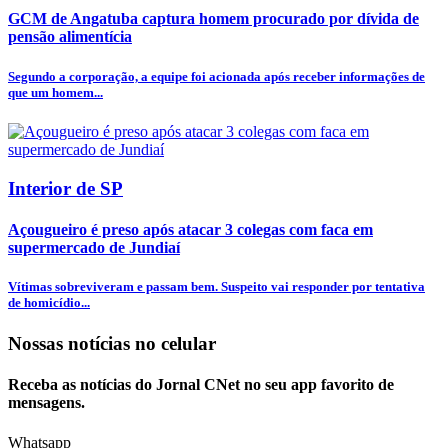
GCM de Angatuba captura homem procurado por dívida de
pensão alimentícia
Segundo a corporação, a equipe foi acionada após receber informações de
que um homem...
Interior de SP
Açougueiro é preso após atacar 3 colegas com faca em
supermercado de Jundiaí
Vítimas sobreviveram e passam bem. Suspeito vai responder por tentativa
de homicídio...
Nossas notícias
no celular
Receba as notícias do Jornal CNet no seu app favorito de
mensagens.
Whatsapp