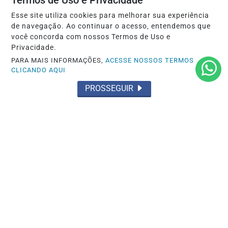
Termos de Uso e Privacidade
SAÚDE
Rio concentra quase um terço de casos
Esse site utiliza cookies para melhorar sua experiência
de navegação. Ao continuar o acesso, entendemos que
de exercício ilegal da medicina
você concorda com nossos Termos de Uso e
Privacidade.
Saiba Mais
PARA MAIS INFORMAÇÕES,
ACESSE NOSSOS TERMOS
CLICANDO AQUI
PROSSEGUIR
SAÚDE
Lei prorroga uso do FGTS em hospitais
filantrópicos ligados ao SUS
Saiba Mais