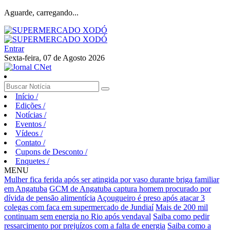
Aguarde, carregando...
Entrar
Sexta-feira, 07 de Agosto 2026
Início
/
Edições
/
Notícias
/
Eventos
/
Vídeos
/
Contato
/
Cupons de Desconto
/
Enquetes
/
MENU
Mulher fica ferida após ser atingida por vaso durante briga familiar
em Angatuba
GCM de Angatuba captura homem procurado por
dívida de pensão alimentícia
Açougueiro é preso após atacar 3
colegas com faca em supermercado de Jundiaí
Mais de 200 mil
continuam sem energia no Rio após vendaval
Saiba como pedir
ressarcimento por prejuízos com a falta de energia
Saiba como a