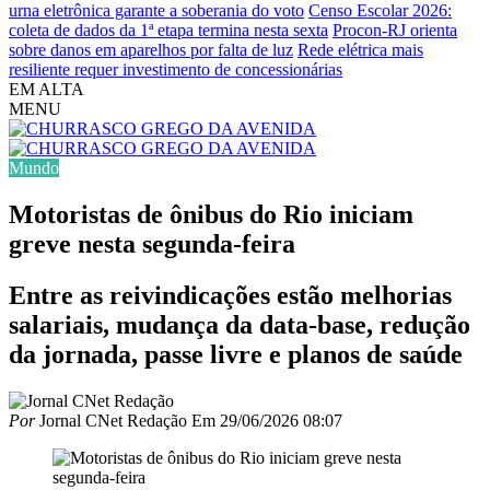
urna eletrônica garante a soberania do voto
Censo Escolar 2026:
coleta de dados da 1ª etapa termina nesta sexta
Procon-RJ orienta
sobre danos em aparelhos por falta de luz
Rede elétrica mais
resiliente requer investimento de concessionárias
EM ALTA
MENU
Mundo
Motoristas de ônibus do Rio iniciam
greve nesta segunda-feira
Entre as reivindicações estão melhorias
salariais, mudança da data-base, redução
da jornada, passe livre e planos de saúde
Por
Jornal CNet Redação
Em
29/06/2026 08:07