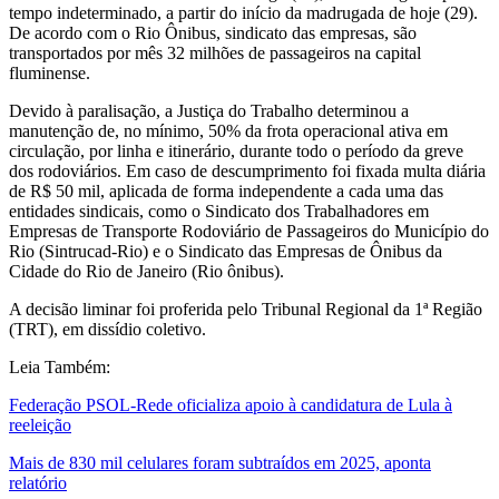
tempo indeterminado, a partir do início da madrugada de hoje (29).
De acordo com o Rio Ônibus, sindicato das empresas, são
transportados por mês 32 milhões de passageiros na capital
fluminense.
Devido à paralisação, a Justiça do Trabalho determinou a
manutenção de, no mínimo, 50% da frota operacional ativa em
circulação, por linha e itinerário, durante todo o período da greve
dos rodoviários. Em caso de descumprimento foi fixada multa diária
de R$ 50 mil, aplicada de forma independente a cada uma das
entidades sindicais, como o Sindicato dos Trabalhadores em
Empresas de Transporte Rodoviário de Passageiros do Município do
Rio (Sintrucad-Rio) e o Sindicato das Empresas de Ônibus da
Cidade do Rio de Janeiro (Rio ônibus).
A decisão liminar foi proferida pelo Tribunal Regional da 1ª Região
(TRT), em dissídio coletivo.
Leia Também:
Federação PSOL-Rede oficializa apoio à candidatura de Lula à
reeleição
Mais de 830 mil celulares foram subtraídos em 2025, aponta
relatório