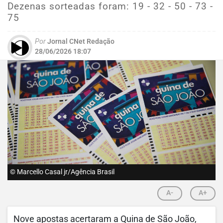
Dezenas sorteadas foram: 19 - 32 - 50 - 73 -
75
Por
Jornal CNet Redação
28/06/2026 18:07
© Marcello Casal jr/Agência Brasil
A-
A+
Nove apostas acertaram a Quina de São João,