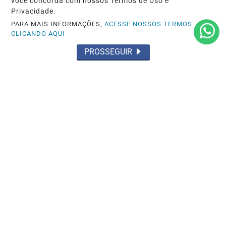
você concorda com nossos Termos de Uso e
Privacidade.
PARA MAIS INFORMAÇÕES,
ACESSE NOSSOS TERMOS
CLICANDO AQUI
PROSSEGUIR
SAÚDE
Cirurgias plásticas de mama no SUS
crescem mais de 50% em dez anos
Saiba Mais
MAIS POSTAGENS