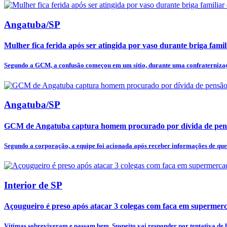
Angatuba/SP
Mulher fica ferida após ser atingida por vaso durante briga fam
Segundo a GCM, a confusão começou em um sítio, durante uma confraternizaçã
Angatuba/SP
GCM de Angatuba captura homem procurado por dívida de pens
Segundo a corporação, a equipe foi acionada após receber informações de qu
Interior de SP
Açougueiro é preso após atacar 3 colegas com faca em supermer
Vítimas sobreviveram e passam bem. Suspeito vai responder por tentativa de h