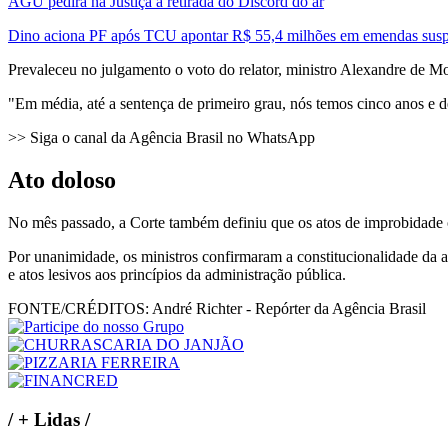
AGU pedirá na Justiça a retirada do Discord do ar
Dino aciona PF após TCU apontar R$ 55,4 milhões em emendas susp
Prevaleceu no julgamento o voto do relator, ministro Alexandre de Mo
"Em média, até a sentença de primeiro grau, nós temos cinco anos e de
>> Siga o canal da Agência Brasil no WhatsApp
Ato doloso
No mês passado, a Corte também definiu que os atos de improbidade o
Por unanimidade, os ministros confirmaram a constitucionalidade da a
e atos lesivos aos princípios da administração pública.
FONTE/CRÉDITOS:
André Richter - Repórter da Agência Brasil
/
+ Lidas
/