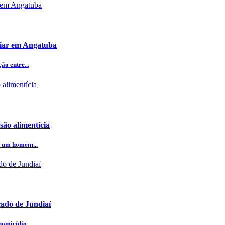
iliar em Angatuba
o entre...
ão alimentícia
e um homem...
cado de Jundiaí
omicídio...