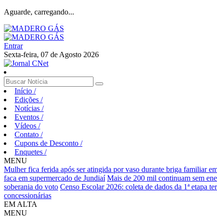
Aguarde, carregando...
Entrar
Sexta-feira, 07 de Agosto 2026
Início
/
Edições
/
Notícias
/
Eventos
/
Vídeos
/
Contato
/
Cupons de Desconto
/
Enquetes
/
MENU
Mulher fica ferida após ser atingida por vaso durante briga familiar 
faca em supermercado de Jundiaí
Mais de 200 mil continuam sem ene
soberania do voto
Censo Escolar 2026: coleta de dados da 1ª etapa te
concessionárias
EM ALTA
MENU