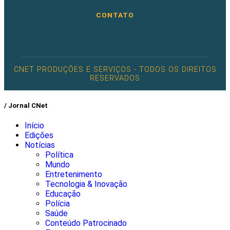
CONTATO
CNET PRODUÇÕES E SERVIÇOS - TODOS OS DIREITOS
RESERVADOS
/ Jornal CNet
Início
Edições
Notícias
Política
Mundo
Entretenimento
Tecnologia & Inovação
Educação
Polícia
Saúde
Conteúdo Patrocinado