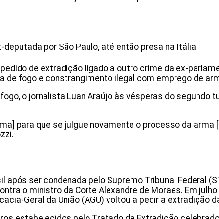
x-deputada por São Paulo, até então presa na Itália.
 pedido de extradição ligado a outro crime da ex-parlam
rma de fogo e constrangimento ilegal com emprego de ar
 fogo, o jornalista Luan Araújo às vésperas do segundo
oma] para que se julgue novamente o processo da arma [de
zzi.
asil após ser condenada pelo Supremo Tribunal Federal (
ntra o ministro da Corte Alexandre de Moraes. Em julho
cacia-Geral da União (AGU) voltou a pedir a extradição d
ros estabelecidos pelo Tratado de Extradição celebrado 