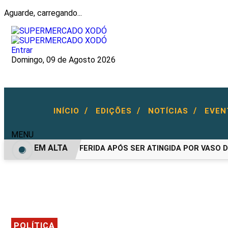
Aguarde, carregando...
Entrar
Domingo, 09 de Agosto 2026
/
/
/
INÍCIO
EDIÇÕES
NOTÍCIAS
EVE
MENU
EM ALTA
MULHER FICA FERIDA APÓS SER ATINGIDA POR VASO DUR
POLÍTICA