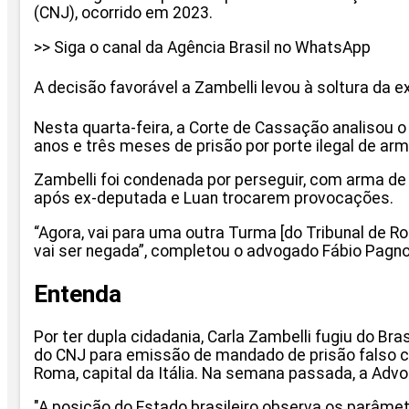
(CNJ), ocorrido em 2023.
>> Siga o canal da Agência Brasil no WhatsApp
A decisão favorável a Zambelli levou à soltura da e
Nesta quarta-feira, a Corte de Cassação analisou o
anos e três meses de prisão por porte ilegal de a
Zambelli foi condenada por perseguir, com arma de
após ex-deputada e Luan trocarem provocações.
“Agora, vai para uma outra Turma [do Tribunal de R
vai ser negada”, completou o advogado Fábio Pagno
Entenda
Por ter dupla cidadania, Carla Zambelli fugiu do Br
do CNJ para emissão de mandado de prisão falso co
Roma, capital da Itália. Na semana passada, a Advo
"A posição do Estado brasileiro observa os parâmet