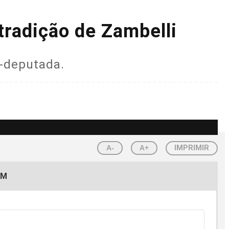
tradição de Zambelli
x-deputada.
A-
A+
IMPRIMIR
EM