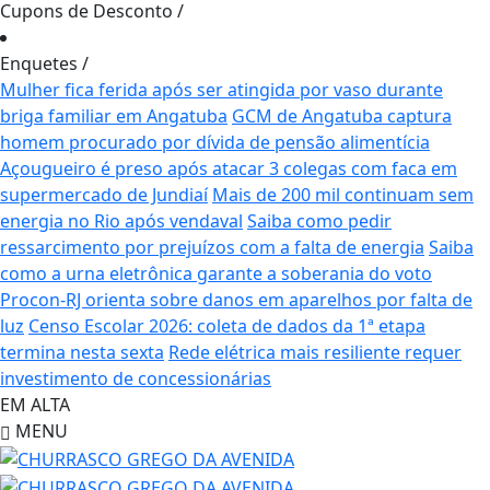
Cupons de Desconto
/
Enquetes
/
Mulher fica ferida após ser atingida por vaso durante
briga familiar em Angatuba
GCM de Angatuba captura
homem procurado por dívida de pensão alimentícia
Açougueiro é preso após atacar 3 colegas com faca em
supermercado de Jundiaí
Mais de 200 mil continuam sem
energia no Rio após vendaval
Saiba como pedir
ressarcimento por prejuízos com a falta de energia
Saiba
como a urna eletrônica garante a soberania do voto
Procon-RJ orienta sobre danos em aparelhos por falta de
luz
Censo Escolar 2026: coleta de dados da 1ª etapa
termina nesta sexta
Rede elétrica mais resiliente requer
investimento de concessionárias
EM ALTA
MENU