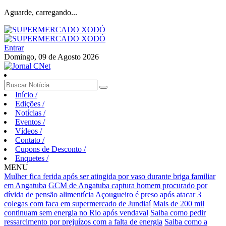
Aguarde, carregando...
Entrar
Domingo, 09 de Agosto 2026
Início
/
Edições
/
Notícias
/
Eventos
/
Vídeos
/
Contato
/
Cupons de Desconto
/
Enquetes
/
MENU
Mulher fica ferida após ser atingida por vaso durante briga familiar
em Angatuba
GCM de Angatuba captura homem procurado por
dívida de pensão alimentícia
Açougueiro é preso após atacar 3
colegas com faca em supermercado de Jundiaí
Mais de 200 mil
continuam sem energia no Rio após vendaval
Saiba como pedir
ressarcimento por prejuízos com a falta de energia
Saiba como a