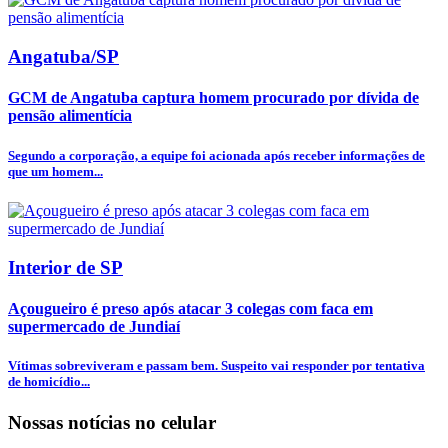
Angatuba/SP
GCM de Angatuba captura homem procurado por dívida de
pensão alimentícia
Segundo a corporação, a equipe foi acionada após receber informações de
que um homem...
Interior de SP
Açougueiro é preso após atacar 3 colegas com faca em
supermercado de Jundiaí
Vítimas sobreviveram e passam bem. Suspeito vai responder por tentativa
de homicídio...
Nossas notícias
no celular