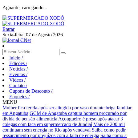
Aguarde, carregando...
Entrar
Sexta-feira, 07 de Agosto 2026
Início
/
Edições
/
Notícias
/
Eventos
/
Vídeos
/
Contato
/
Cupons de Desconto
/
Enquetes
/
MENU
Mulher fica ferida após ser atingida por vaso durante briga familiar
em Angatuba
GCM de Angatuba captura homem procurado por
dívida de pensão alimentícia
Açougueiro é preso após atacar 3
colegas com faca em supermercado de Jundiaí
Mais de 200 mil
continuam sem energia no Rio após vendaval
Saiba como pedir
ressarcimento por prejuízos com a falta de energia
Saiba como a