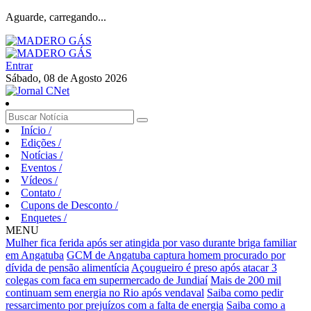
Aguarde, carregando...
Entrar
Sábado, 08 de Agosto 2026
Início
/
Edições
/
Notícias
/
Eventos
/
Vídeos
/
Contato
/
Cupons de Desconto
/
Enquetes
/
MENU
Mulher fica ferida após ser atingida por vaso durante briga familiar
em Angatuba
GCM de Angatuba captura homem procurado por
dívida de pensão alimentícia
Açougueiro é preso após atacar 3
colegas com faca em supermercado de Jundiaí
Mais de 200 mil
continuam sem energia no Rio após vendaval
Saiba como pedir
ressarcimento por prejuízos com a falta de energia
Saiba como a