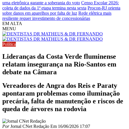
urna eletrônica garante a soberania do voto
Censo Escolar 2026:
coleta de dados da 1ª etapa termina nesta sexta
Procon-RJ orienta
sobre danos em aparelhos por falta de luz
Rede elétrica mais
resiliente requer investimento de concessionárias
EM ALTA
MENU
Política
Lideranças da Costa Verde fluminense
relatam insegurança na Rio-Santos em
debate na Câmara
Vereadores de Angra dos Reis e Paraty
apontaram problemas como iluminação
precária, falta de manutenção e riscos de
queda de árvores na rodovia
Por
Jornal CNet Redação
Em
16/06/2026 17:07