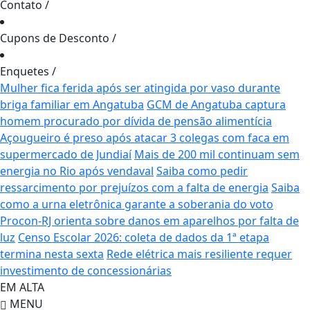
Contato
/
Cupons de Desconto
/
Enquetes
/
Mulher fica ferida após ser atingida por vaso durante
briga familiar em Angatuba
GCM de Angatuba captura
homem procurado por dívida de pensão alimentícia
Açougueiro é preso após atacar 3 colegas com faca em
supermercado de Jundiaí
Mais de 200 mil continuam sem
energia no Rio após vendaval
Saiba como pedir
ressarcimento por prejuízos com a falta de energia
Saiba
como a urna eletrônica garante a soberania do voto
Procon-RJ orienta sobre danos em aparelhos por falta de
luz
Censo Escolar 2026: coleta de dados da 1ª etapa
termina nesta sexta
Rede elétrica mais resiliente requer
investimento de concessionárias
EM ALTA
MENU