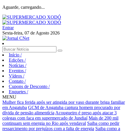
Aguarde, carregando...
Entrar
Sexta-feira, 07 de Agosto 2026
Início
/
Edições
/
Notícias
/
Eventos
/
Vídeos
/
Contato
/
Cupons de Desconto
/
Enquetes
/
MENU
Mulher fica ferida após ser atingida por vaso durante briga familiar
em Angatuba
GCM de Angatuba captura homem procurado por
dívida de pensão alimentícia
Açougueiro é preso após atacar 3
colegas com faca em supermercado de Jundiaí
Mais de 200 mil
continuam sem energia no Rio após vendaval
Saiba como pedir
ressarcimento por prejuízos com a falta de energia
Saiba como a