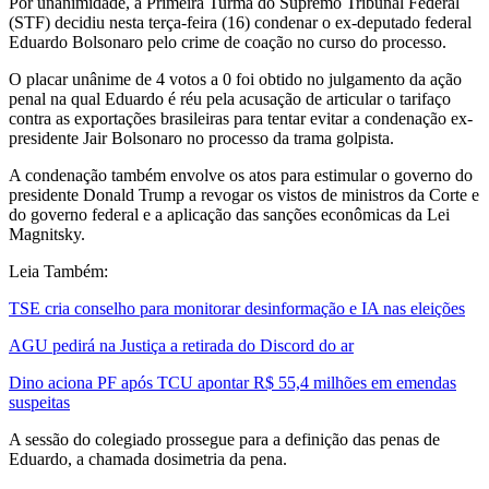
Por unanimidade, a Primeira Turma do Supremo Tribunal Federal
(STF) decidiu nesta terça-feira (16) condenar o ex-deputado federal
Eduardo Bolsonaro pelo crime de coação no curso do processo.
O placar unânime de 4 votos a 0 foi obtido no julgamento da ação
penal na qual Eduardo é réu pela acusação de articular o tarifaço
contra as exportações brasileiras para tentar evitar a condenação ex-
presidente Jair Bolsonaro no processo da trama golpista.
A condenação também envolve os atos para estimular o governo do
presidente Donald Trump a revogar os vistos de ministros da Corte e
do governo federal e a aplicação das sanções econômicas da Lei
Magnitsky.
Leia Também:
TSE cria conselho para monitorar desinformação e IA nas eleições
AGU pedirá na Justiça a retirada do Discord do ar
Dino aciona PF após TCU apontar R$ 55,4 milhões em emendas
suspeitas
A sessão do colegiado prossegue para a definição das penas de
Eduardo, a chamada dosimetria da pena.