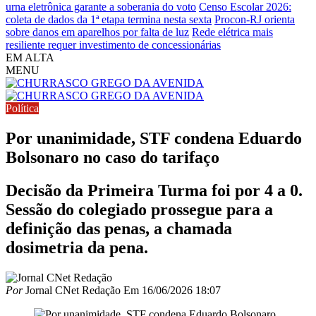
urna eletrônica garante a soberania do voto
Censo Escolar 2026:
coleta de dados da 1ª etapa termina nesta sexta
Procon-RJ orienta
sobre danos em aparelhos por falta de luz
Rede elétrica mais
resiliente requer investimento de concessionárias
EM ALTA
MENU
Política
Por unanimidade, STF condena Eduardo
Bolsonaro no caso do tarifaço
Decisão da Primeira Turma foi por 4 a 0.
Sessão do colegiado prossegue para a
definição das penas, a chamada
dosimetria da pena.
Por
Jornal CNet Redação
Em
16/06/2026 18:07