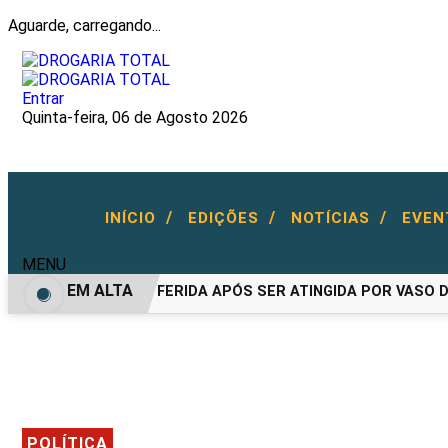
Aguarde, carregando...
Entrar
Quinta-feira, 06 de Agosto 2026
/
/
/
INÍCIO
EDIÇÕES
NOTÍCIAS
EVE
MENU
EM ALTA
MULHER FICA FERIDA APÓS SER ATINGIDA POR VASO DUR
POLÍTICA