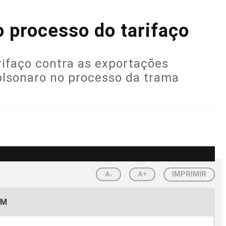
 processo do tarifaço
rifaço contra as exportações
Bolsonaro no processo da trama
A-
A+
IMPRIMIR
EM