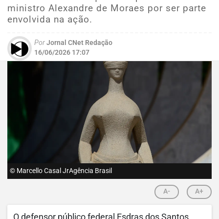
ministro Alexandre de Moraes por ser parte
envolvida na ação.
Por
Jornal CNet Redação
16/06/2026 17:07
© Marcello Casal JrAgência Brasil
A-
A+
O defensor público federal Esdras dos Santos