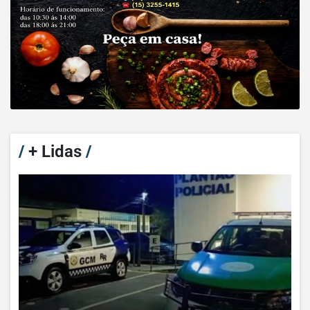
/
+ Lidas
/