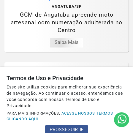
ANGATUBA/SP
GCM de Angatuba apreende moto
artesanal com numeração adulterada no
Centro
Saiba Mais
Termos de Uso e Privacidade
ANGATUBA/SP
Esse site utiliza cookies para melhorar sua experiência
GCM de Angatuba atende colisão de
de navegação. Ao continuar o acesso, entendemos que
você concorda com nossos Termos de Uso e
carro contra árvore no centro na
Privacidade.
madrugada de...
PARA MAIS INFORMAÇÕES,
ACESSE NOSSOS TERMOS
CLICANDO AQUI
Saiba Mais
PROSSEGUIR