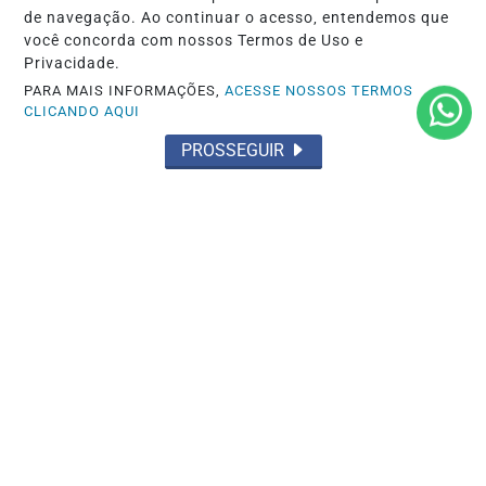
de navegação. Ao continuar o acesso, entendemos que
você concorda com nossos Termos de Uso e
Privacidade.
PARA MAIS INFORMAÇÕES,
ACESSE NOSSOS TERMOS
CLICANDO AQUI
PROSSEGUIR
INÍCIO
|
SOBRE
|
PAINEL DO LEITOR
|
TERMOS DE USO E PRIVACIDADE
|
FAQ
|
CONTATO
CNET PRODUÇÕES E SERVIÇOS - TODOS OS DIREITOS
RESERVADOS