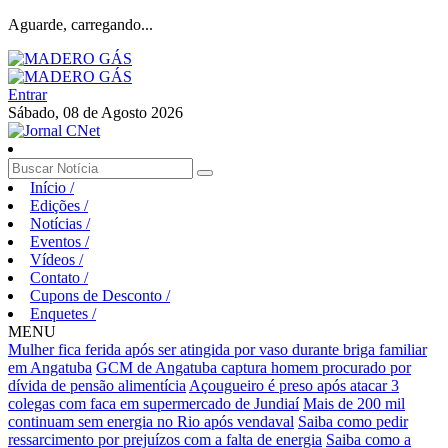
Aguarde, carregando...
Entrar
Sábado, 08 de Agosto 2026
Início
/
Edições
/
Notícias
/
Eventos
/
Vídeos
/
Contato
/
Cupons de Desconto
/
Enquetes
/
MENU
Mulher fica ferida após ser atingida por vaso durante briga familiar
em Angatuba
GCM de Angatuba captura homem procurado por
dívida de pensão alimentícia
Açougueiro é preso após atacar 3
colegas com faca em supermercado de Jundiaí
Mais de 200 mil
continuam sem energia no Rio após vendaval
Saiba como pedir
ressarcimento por prejuízos com a falta de energia
Saiba como a