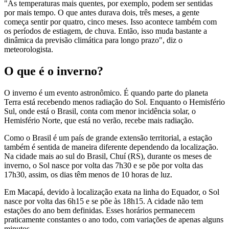
"As temperaturas mais quentes, por exemplo, podem ser sentidas
por mais tempo. O que antes durava dois, três meses, a gente
começa sentir por quatro, cinco meses. Isso acontece também com
os períodos de estiagem, de chuva. Então, isso muda bastante a
dinâmica da previsão climática para longo prazo", diz o
meteorologista.
O que é o inverno?
O inverno é um evento astronômico. É quando parte do planeta
Terra está recebendo menos radiação do Sol. Enquanto o Hemisfério
Sul, onde está o Brasil, conta com menor incidência solar, o
Hemisfério Norte, que está no verão, recebe mais radiação.
Como o Brasil é um país de grande extensão territorial, a estação
também é sentida de maneira diferente dependendo da localização.
Na cidade mais ao sul do Brasil, Chuí (RS), durante os meses de
inverno, o Sol nasce por volta das 7h30 e se põe por volta das
17h30, assim, os dias têm menos de 10 horas de luz.
Em Macapá, devido à localização exata na linha do Equador, o Sol
nasce por volta das 6h15 e se põe às 18h15. A cidade não tem
estações do ano bem definidas. Esses horários permanecem
praticamente constantes o ano todo, com variações de apenas alguns
minutos.