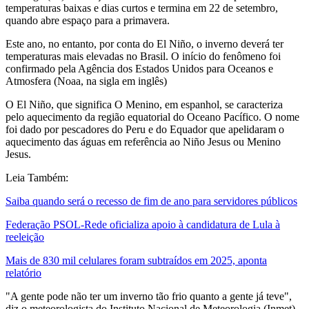
temperaturas baixas e dias curtos e termina em 22 de setembro,
quando abre espaço para a primavera.
Este ano, no entanto, por conta do El Niño, o inverno deverá ter
temperaturas mais elevadas no Brasil. O início do fenômeno foi
confirmado pela Agência dos Estados Unidos para Oceanos e
Atmosfera (Noaa, na sigla em inglês)
O El Niño, que significa O Menino, em espanhol, se caracteriza
pelo aquecimento da região equatorial do Oceano Pacífico. O nome
foi dado por pescadores do Peru e do Equador que apelidaram o
aquecimento das águas em referência ao Niño Jesus ou Menino
Jesus.
Leia Também:
Saiba quando será o recesso de fim de ano para servidores públicos
Federação PSOL-Rede oficializa apoio à candidatura de Lula à
reeleição
Mais de 830 mil celulares foram subtraídos em 2025, aponta
relatório
"A gente pode não ter um inverno tão frio quanto a gente já teve",
diz o meteorologista do Instituto Nacional de Meteorologia (Inmet)