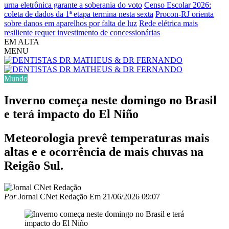
urna eletrônica garante a soberania do voto
Censo Escolar 2026:
coleta de dados da 1ª etapa termina nesta sexta
Procon-RJ orienta
sobre danos em aparelhos por falta de luz
Rede elétrica mais
resiliente requer investimento de concessionárias
EM ALTA
MENU
Mundo
Inverno começa neste domingo no Brasil
e terá impacto do El Niño
Meteorologia prevê temperaturas mais
altas e e ocorrência de mais chuvas na
Reigão Sul.
Por
Jornal CNet Redação
Em
21/06/2026 09:07