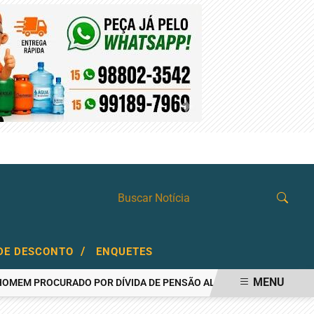
SEXTA-FEIRA, 07 DE AGOSTO 2026
/
DE DESCONTO
ENQUETES
MENU
PROCURADO POR DÍVIDA DE PENSÃO ALIMENTÍCIA
AÇOUGUEIRO 