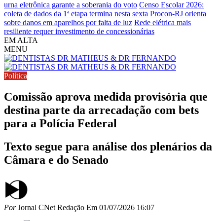
urna eletrônica garante a soberania do voto
Censo Escolar 2026:
coleta de dados da 1ª etapa termina nesta sexta
Procon-RJ orienta
sobre danos em aparelhos por falta de luz
Rede elétrica mais
resiliente requer investimento de concessionárias
EM ALTA
MENU
Política
Comissão aprova medida provisória que
destina parte da arrecadação com bets
para a Polícia Federal
Texto segue para análise dos plenários da
Câmara e do Senado
Por
Jornal CNet Redação
Em
01/07/2026 16:07