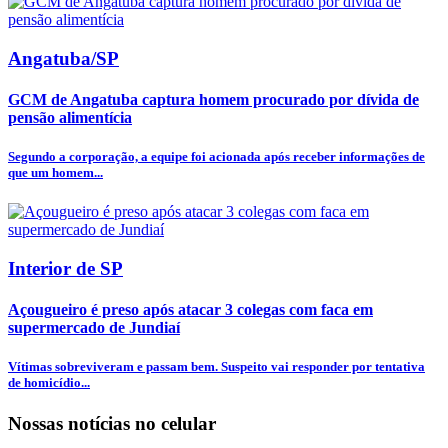
Angatuba/SP
GCM de Angatuba captura homem procurado por dívida de
pensão alimentícia
Segundo a corporação, a equipe foi acionada após receber informações de
que um homem...
Interior de SP
Açougueiro é preso após atacar 3 colegas com faca em
supermercado de Jundiaí
Vítimas sobreviveram e passam bem. Suspeito vai responder por tentativa
de homicídio...
Nossas notícias
no celular