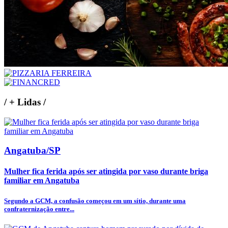
/
+ Lidas
/
Angatuba/SP
Mulher fica ferida após ser atingida por vaso durante briga
familiar em Angatuba
Segundo a GCM, a confusão começou em um sítio, durante uma
confraternização entre...