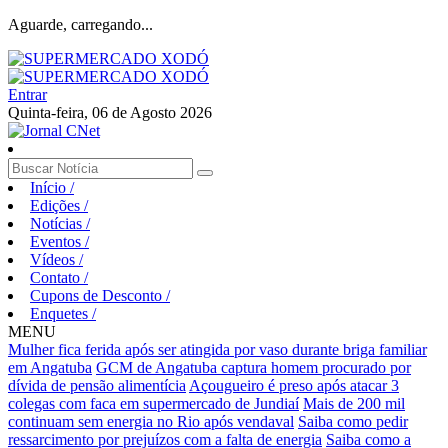
Aguarde, carregando...
Entrar
Quinta-feira, 06 de Agosto 2026
Início
/
Edições
/
Notícias
/
Eventos
/
Vídeos
/
Contato
/
Cupons de Desconto
/
Enquetes
/
MENU
Mulher fica ferida após ser atingida por vaso durante briga familiar
em Angatuba
GCM de Angatuba captura homem procurado por
dívida de pensão alimentícia
Açougueiro é preso após atacar 3
colegas com faca em supermercado de Jundiaí
Mais de 200 mil
continuam sem energia no Rio após vendaval
Saiba como pedir
ressarcimento por prejuízos com a falta de energia
Saiba como a