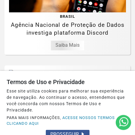
BRASIL
Agência Nacional de Proteção de Dados
investiga plataforma Discord
Saiba Mais
Termos de Uso e Privacidade
SAÚDE
Esse site utiliza cookies para melhorar sua experiência
Controle do colesterol deve começar na
de navegação. Ao continuar o acesso, entendemos que
infância, alerta cardiologista
você concorda com nossos Termos de Uso e
Privacidade.
Saiba Mais
PARA MAIS INFORMAÇÕES,
ACESSE NOSSOS TERMOS
CLICANDO AQUI
PROSSEGUIR