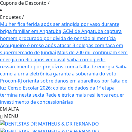
Cupons de Desconto
/
Enquetes
/
Mulher fica ferida após ser atingida por vaso durante
briga familiar em Angatuba
GCM de Angatuba captura
homem procurado por dívida de pensão alimentícia
Açougueiro é preso após atacar 3 colegas com faca em
supermercado de Jundiaí
Mais de 200 mil continuam sem
energia no Rio após vendaval
Saiba como pedir
ressarcimento por prejuízos com a falta de energia
Saiba
como a urna eletrônica garante a soberania do voto
Procon-RJ orienta sobre danos em aparelhos por falta de
luz
Censo Escolar 2026: coleta de dados da 1ª etapa
termina nesta sexta
Rede elétrica mais resiliente requer
investimento de concessionárias
EM ALTA
MENU