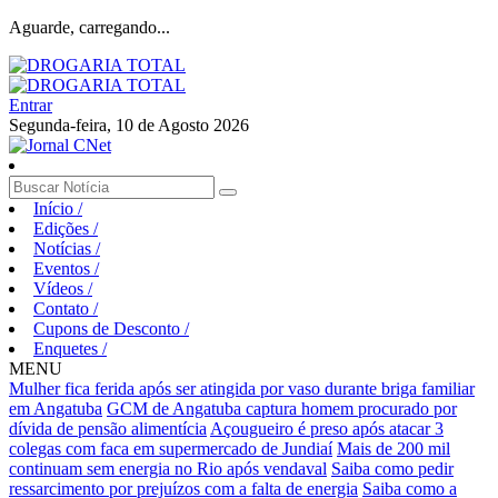
Aguarde, carregando...
Entrar
Segunda-feira, 10 de Agosto 2026
Início
/
Edições
/
Notícias
/
Eventos
/
Vídeos
/
Contato
/
Cupons de Desconto
/
Enquetes
/
MENU
Mulher fica ferida após ser atingida por vaso durante briga familiar
em Angatuba
GCM de Angatuba captura homem procurado por
dívida de pensão alimentícia
Açougueiro é preso após atacar 3
colegas com faca em supermercado de Jundiaí
Mais de 200 mil
continuam sem energia no Rio após vendaval
Saiba como pedir
ressarcimento por prejuízos com a falta de energia
Saiba como a