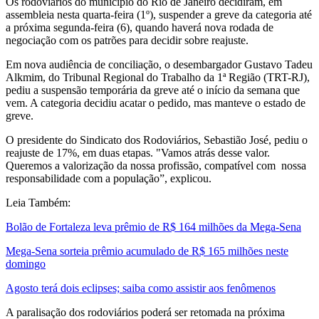
Os rodoviários do município do Rio de Janeiro decidiram, em
assembleia nesta quarta-feira (1º), suspender a greve da categoria até
a próxima segunda-feira (6), quando haverá nova rodada de
negociação com os patrões para decidir sobre reajuste.
Em nova audiência de conciliação, o desembargador Gustavo Tadeu
Alkmim, do Tribunal Regional do Trabalho da 1ª Região (TRT-RJ),
pediu a suspensão temporária da greve até o início da semana que
vem. A categoria decidiu acatar o pedido, mas manteve o estado de
greve.
O presidente do Sindicato dos Rodoviários, Sebastião José, pediu o
reajuste de 17%, em duas etapas. "Vamos atrás desse valor.
Queremos a valorização da nossa profissão, compatível com nossa
responsabilidade com a população”, explicou.
Leia Também:
Bolão de Fortaleza leva prêmio de R$ 164 milhões da Mega-Sena
Mega-Sena sorteia prêmio acumulado de R$ 165 milhões neste
domingo
Agosto terá dois eclipses; saiba como assistir aos fenômenos
A paralisação dos rodoviários poderá ser retomada na próxima