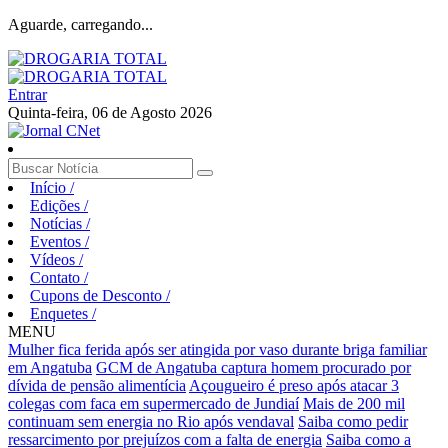
Aguarde, carregando...
Entrar
Quinta-feira, 06 de Agosto 2026
Início
/
Edições
/
Notícias
/
Eventos
/
Vídeos
/
Contato
/
Cupons de Desconto
/
Enquetes
/
MENU
Mulher fica ferida após ser atingida por vaso durante briga familiar
em Angatuba
GCM de Angatuba captura homem procurado por
dívida de pensão alimentícia
Açougueiro é preso após atacar 3
colegas com faca em supermercado de Jundiaí
Mais de 200 mil
continuam sem energia no Rio após vendaval
Saiba como pedir
ressarcimento por prejuízos com a falta de energia
Saiba como a