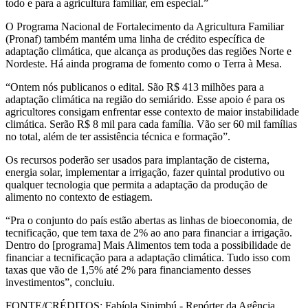
todo e para a agricultura familiar, em especial.”
O Programa Nacional de Fortalecimento da Agricultura Familiar
(Pronaf) também mantém uma linha de crédito específica de
adaptação climática, que alcança as produções das regiões Norte e
Nordeste. Há ainda programa de fomento como o Terra à Mesa.
“Ontem nós publicanos o edital. São R$ 413 milhões para a
adaptação climática na região do semiárido. Esse apoio é para os
agricultores consigam enfrentar esse contexto de maior instabilidade
climática. Serão R$ 8 mil para cada família. Vão ser 60 mil famílias
no total, além de ter assistência técnica e formação”.
Os recursos poderão ser usados para implantação de cisterna,
energia solar, implementar a irrigação, fazer quintal produtivo ou
qualquer tecnologia que permita a adaptação da produção de
alimento no contexto de estiagem.
“Pra o conjunto do país estão abertas as linhas de bioeconomia, de
tecnificação, que tem taxa de 2% ao ano para financiar a irrigação.
Dentro do [programa] Mais Alimentos tem toda a possibilidade de
financiar a tecnificação para a adaptação climática. Tudo isso com
taxas que vão de 1,5% até 2% para financiamento desses
investimentos”, concluiu.
FONTE/CRÉDITOS:
Fabíola Sinimbú - Repórter da Agência