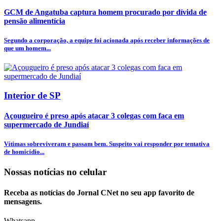
GCM de Angatuba captura homem procurado por dívida de
pensão alimentícia
Segundo a corporação, a equipe foi acionada após receber informações de
que um homem...
Interior de SP
Açougueiro é preso após atacar 3 colegas com faca em
supermercado de Jundiaí
Vítimas sobreviveram e passam bem. Suspeito vai responder por tentativa
de homicídio...
Nossas notícias
no celular
Receba as notícias do Jornal CNet no seu app favorito de
mensagens.
Whatsapp