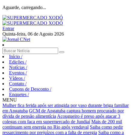
Aguarde, carregando...
Entrar
Quinta-feira, 06 de Agosto 2026
Início
/
Edições
/
Notícias
/
Eventos
/
Vídeos
/
Contato
/
Cupons de Desconto
/
Enquetes
/
MENU
Mulher fica ferida após ser atingida por vaso durante briga familiar
em Angatuba
GCM de Angatuba captura homem procurado por
dívida de pensão alimentícia
Açougueiro é preso após atacar 3
colegas com faca em supermercado de Jundiaí
Mais de 200 mil
continuam sem energia no Rio após vendaval
Saiba como pedir
ressarcimento por prejuízos com a falta de energia
Saiba como a