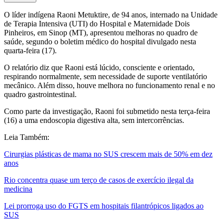
O líder indígena Raoni Metuktire, de 94 anos, internado na Unidade
de Terapia Intensiva (UTI) do Hospital e Maternidade Dois
Pinheiros, em Sinop (MT), apresentou melhoras no quadro de
saúde, segundo o boletim médico do hospital divulgado nesta
quarta-feira (17).
O relatório diz que Raoni está lúcido, consciente e orientado,
respirando normalmente, sem necessidade de suporte ventilatório
mecânico. Além disso, houve melhora no funcionamento renal e no
quadro gastrointestinal.
Como parte da investigação, Raoni foi submetido nesta terça-feira
(16) a uma endoscopia digestiva alta, sem intercorrências.
Leia Também:
Cirurgias plásticas de mama no SUS crescem mais de 50% em dez
anos
Rio concentra quase um terço de casos de exercício ilegal da
medicina
Lei prorroga uso do FGTS em hospitais filantrópicos ligados ao
SUS