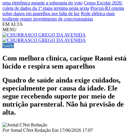
urna eletrônica garante a soberania do voto
Censo Escolar 2026:
coleta de dados da 1ª etapa termina nesta sexta
Procon-RJ orienta
sobre danos em aparelhos por falta de luz
Rede elétrica mais
resiliente requer investimento de concessionárias
EM ALTA
MENU
Saúde
Com melhora clínica, cacique Raoni está
lúcido e respira sem aparelhos
Quadro de saúde ainda exige cuidados,
especialmente por causa da idade. Ele
segue recebendo suporte por meio de
nutrição parenteral. Não há previsão de
alta.
Por
Jornal CNet Redação
Em
17/06/2026 17:07