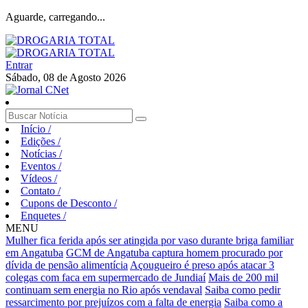
Aguarde, carregando...
Entrar
Sábado, 08 de Agosto 2026
Início
/
Edições
/
Notícias
/
Eventos
/
Vídeos
/
Contato
/
Cupons de Desconto
/
Enquetes
/
MENU
Mulher fica ferida após ser atingida por vaso durante briga familiar
em Angatuba
GCM de Angatuba captura homem procurado por
dívida de pensão alimentícia
Açougueiro é preso após atacar 3
colegas com faca em supermercado de Jundiaí
Mais de 200 mil
continuam sem energia no Rio após vendaval
Saiba como pedir
ressarcimento por prejuízos com a falta de energia
Saiba como a