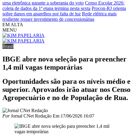
urna eletrônica garante a soberania do voto
Censo Escolar 2026:
coleta de dados da 1ª etapa termina nesta sexta
Procon-RJ orienta
sobre danos em aparelhos por falta de luz
Rede elétrica mais
resiliente requer investimento de concessionárias
EM ALTA
MENU
Brasil
IBGE abre nova seleção para preencher
1,4 mil vagas temporárias
Oportunidades são para os níveis médio e
superior. Aprovados irão atuar nos Censo
Agropecuário e no de População de Rua.
Por
Jornal CNet Redação
Em
17/06/2026 16:07