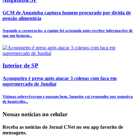
GCM de Angatuba captura homem procurado por dívida de
pensão alimentícia
Segundo a corporação, a equipe foi acionada após receber informações de
que um homem...
Interior de SP
Açougueiro é preso após atacar 3 colegas com faca em
supermercado de Jundiaí
Vítimas sobreviveram e passam bem. Suspeito vai responder por tentativa
de homicídio...
Nossas notícias
no celular
Receba as notícias do Jornal CNet no seu app favorito de
mensagens.