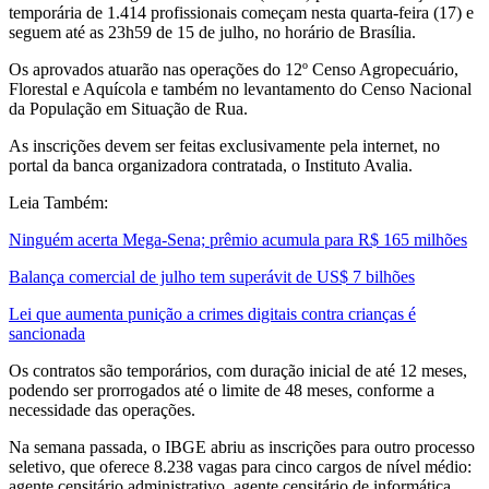
temporária de 1.414 profissionais começam nesta quarta-feira (17) e
seguem até as 23h59 de 15 de julho, no horário de Brasília.
Os aprovados atuarão nas operações do 12º Censo Agropecuário,
Florestal e Aquícola e também no levantamento do Censo Nacional
da População em Situação de Rua.
As inscrições devem ser feitas exclusivamente pela internet, no
portal da banca organizadora contratada, o Instituto Avalia.
Leia Também:
Ninguém acerta Mega-Sena; prêmio acumula para R$ 165 milhões
Balança comercial de julho tem superávit de US$ 7 bilhões
Lei que aumenta punição a crimes digitais contra crianças é
sancionada
Os contratos são temporários, com duração inicial de até 12 meses,
podendo ser prorrogados até o limite de 48 meses, conforme a
necessidade das operações.
Na semana passada, o IBGE abriu as inscrições para outro processo
seletivo, que oferece 8.238 vagas para cinco cargos de nível médio:
agente censitário administrativo, agente censitário de informática,