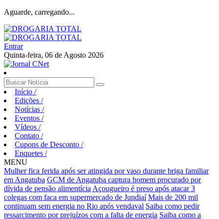
Aguarde, carregando...
Entrar
Quinta-feira, 06 de Agosto 2026
Início
/
Edições
/
Notícias
/
Eventos
/
Vídeos
/
Contato
/
Cupons de Desconto
/
Enquetes
/
MENU
Mulher fica ferida após ser atingida por vaso durante briga familiar
em Angatuba
GCM de Angatuba captura homem procurado por
dívida de pensão alimentícia
Açougueiro é preso após atacar 3
colegas com faca em supermercado de Jundiaí
Mais de 200 mil
continuam sem energia no Rio após vendaval
Saiba como pedir
ressarcimento por prejuízos com a falta de energia
Saiba como a