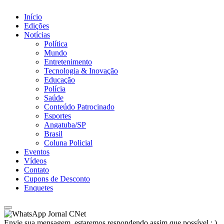
Início
Edições
Notícias
Política
Mundo
Entretenimento
Tecnologia & Inovação
Educação
Polícia
Saúde
Conteúdo Patrocinado
Esportes
Angatuba/SP
Brasil
Coluna Policial
Eventos
Vídeos
Contato
Cupons de Desconto
Enquetes
Jornal CNet
Envie sua mensagem, estaremos respondendo assim que possível ; )