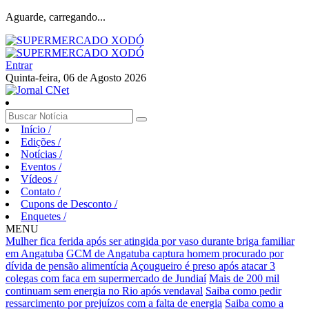
Aguarde, carregando...
Entrar
Quinta-feira, 06 de Agosto 2026
Início
/
Edições
/
Notícias
/
Eventos
/
Vídeos
/
Contato
/
Cupons de Desconto
/
Enquetes
/
MENU
Mulher fica ferida após ser atingida por vaso durante briga familiar
em Angatuba
GCM de Angatuba captura homem procurado por
dívida de pensão alimentícia
Açougueiro é preso após atacar 3
colegas com faca em supermercado de Jundiaí
Mais de 200 mil
continuam sem energia no Rio após vendaval
Saiba como pedir
ressarcimento por prejuízos com a falta de energia
Saiba como a