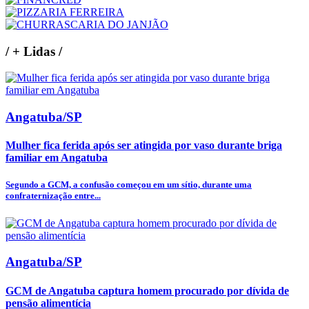
/
+ Lidas
/
Angatuba/SP
Mulher fica ferida após ser atingida por vaso durante briga
familiar em Angatuba
Segundo a GCM, a confusão começou em um sítio, durante uma
confraternização entre...
Angatuba/SP
GCM de Angatuba captura homem procurado por dívida de
pensão alimentícia