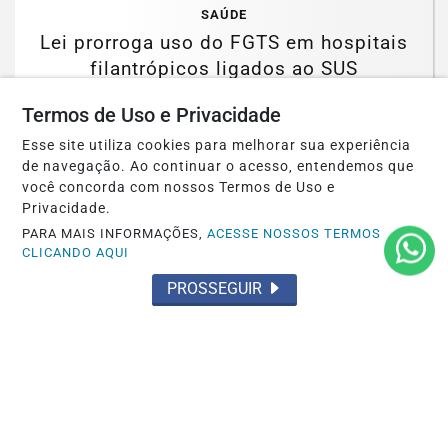
SAÚDE
Lei prorroga uso do FGTS em hospitais
filantrópicos ligados ao SUS
Saiba Mais
Termos de Uso e Privacidade
Esse site utiliza cookies para melhorar sua experiência
de navegação. Ao continuar o acesso, entendemos que
você concorda com nossos Termos de Uso e
Privacidade.
PARA MAIS INFORMAÇÕES,
ACESSE NOSSOS TERMOS
CLICANDO AQUI
EDUCAÇÃO
Prouni abre prazo para comprovar
PROSSEGUIR
informações da inscrição
Saiba Mais