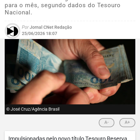
para o mês, segundo dados do Tesouro
Nacional.
Por
Jornal CNet Redação
25/06/2026 18:07
© José Cruz/Agência Brasil
A-
A+
Impulsionadas pelo novo título Tesouro Reserva,