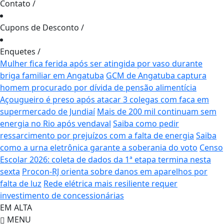
Contato
/
Cupons de Desconto
/
Enquetes
/
Mulher fica ferida após ser atingida por vaso durante
briga familiar em Angatuba
GCM de Angatuba captura
homem procurado por dívida de pensão alimentícia
Açougueiro é preso após atacar 3 colegas com faca em
supermercado de Jundiaí
Mais de 200 mil continuam sem
energia no Rio após vendaval
Saiba como pedir
ressarcimento por prejuízos com a falta de energia
Saiba
como a urna eletrônica garante a soberania do voto
Censo
Escolar 2026: coleta de dados da 1ª etapa termina nesta
sexta
Procon-RJ orienta sobre danos em aparelhos por
falta de luz
Rede elétrica mais resiliente requer
investimento de concessionárias
EM ALTA
MENU