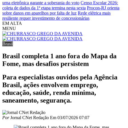
urna eletrônica garante a soberania do voto
Censo Escolar 2026:
coleta de dados da 1ª etapa termina nesta sexta
Procon-RJ orienta
sobre danos em aparelhos por falta de luz
Rede elétrica mais
resiliente requer investimento de concessionárias
EM ALTA
MENU
Brasil
Brasil completa 1 ano fora do Mapa da
Fome, mas desafios persistem
Para especialistas ouvidos pela Agência
Brasil, ações envolvem emprego,
educação, saúde, renda mínima,
saneamento, segurança.
Por
Jornal CNet Redação
Em
03/07/2026 07:07