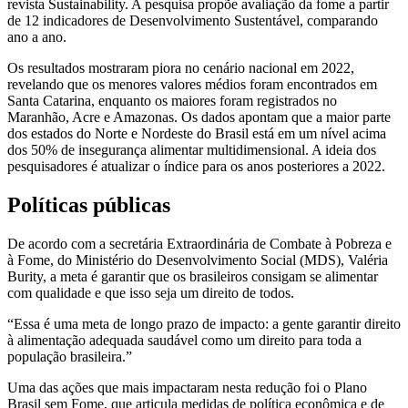
revista Sustainability. A pesquisa propõe avaliação da fome a partir
de 12 indicadores de Desenvolvimento Sustentável, comparando
ano a ano.
Os resultados mostraram piora no cenário nacional em 2022,
revelando que os menores valores médios foram encontrados em
Santa Catarina, enquanto os maiores foram registrados no
Maranhão, Acre e Amazonas. Os dados apontam que a maior parte
dos estados do Norte e Nordeste do Brasil está em um nível acima
dos 50% de insegurança alimentar multidimensional. A ideia dos
pesquisadores é atualizar o índice para os anos posteriores a 2022.
Políticas públicas
De acordo com a secretária Extraordinária de Combate à Pobreza e
à Fome, do Ministério do Desenvolvimento Social (MDS), Valéria
Burity, a meta é garantir que os brasileiros consigam se alimentar
com qualidade e que isso seja um direito de todos.
“Essa é uma meta de longo prazo de impacto: a gente garantir direito
à alimentação adequada saudável como um direito para toda a
população brasileira.”
Uma das ações que mais impactaram nesta redução foi o Plano
Brasil sem Fome, que articula medidas de política econômica e de