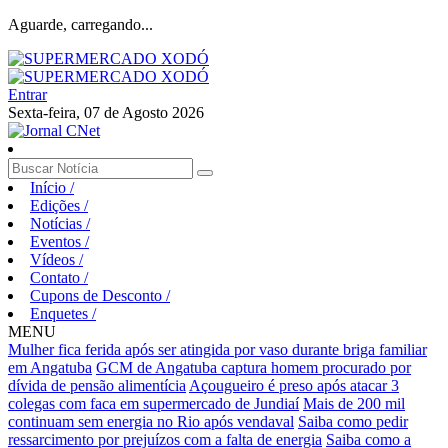
Aguarde, carregando...
Entrar
Sexta-feira, 07 de Agosto 2026
Início
/
Edições
/
Notícias
/
Eventos
/
Vídeos
/
Contato
/
Cupons de Desconto
/
Enquetes
/
MENU
Mulher fica ferida após ser atingida por vaso durante briga familiar
em Angatuba
GCM de Angatuba captura homem procurado por
dívida de pensão alimentícia
Açougueiro é preso após atacar 3
colegas com faca em supermercado de Jundiaí
Mais de 200 mil
continuam sem energia no Rio após vendaval
Saiba como pedir
ressarcimento por prejuízos com a falta de energia
Saiba como a