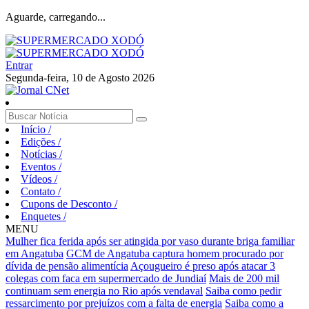
Aguarde, carregando...
Entrar
Segunda-feira, 10 de Agosto 2026
Início
/
Edições
/
Notícias
/
Eventos
/
Vídeos
/
Contato
/
Cupons de Desconto
/
Enquetes
/
MENU
Mulher fica ferida após ser atingida por vaso durante briga familiar
em Angatuba
GCM de Angatuba captura homem procurado por
dívida de pensão alimentícia
Açougueiro é preso após atacar 3
colegas com faca em supermercado de Jundiaí
Mais de 200 mil
continuam sem energia no Rio após vendaval
Saiba como pedir
ressarcimento por prejuízos com a falta de energia
Saiba como a