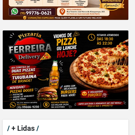
/
+ Lidas
/