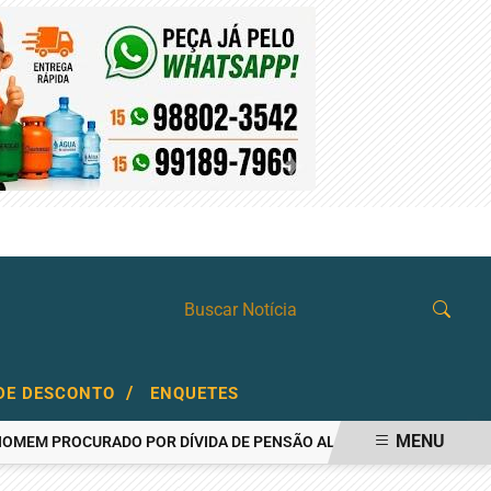
QUINTA-FEIRA, 06 DE AGOSTO 2026
/
DE DESCONTO
ENQUETES
MENU
PROCURADO POR DÍVIDA DE PENSÃO ALIMENTÍCIA
AÇOUGUEIRO É