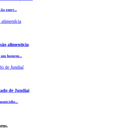
o entre...
ão alimentícia
e um homem...
cado de Jundiaí
omicídio...
ens.