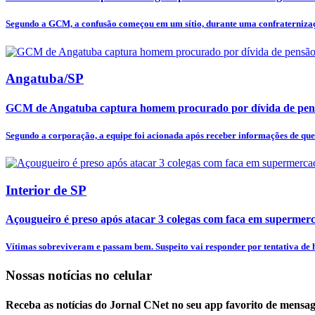
Segundo a GCM, a confusão começou em um sítio, durante uma confraternizaçã
Angatuba/SP
GCM de Angatuba captura homem procurado por dívida de pens
Segundo a corporação, a equipe foi acionada após receber informações de qu
Interior de SP
Açougueiro é preso após atacar 3 colegas com faca em supermer
Vítimas sobreviveram e passam bem. Suspeito vai responder por tentativa de h
Nossas notícias
no celular
Receba as notícias do Jornal CNet no seu app favorito de mensag