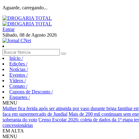
Aguarde, carregando...
Entrar
Sábado, 08 de Agosto 2026
Início
/
Edições
/
Notícias
/
Eventos
/
Vídeos
/
Contato
/
Cupons de Desconto
/
Enquetes
/
MENU
Mulher fica ferida após ser atingida por vaso durante briga familiar 
faca em supermercado de Jundiaí
Mais de 200 mil continuam sem ene
soberania do voto
Censo Escolar 2026: coleta de dados da 1ª etapa te
concessionárias
EM ALTA
MENU