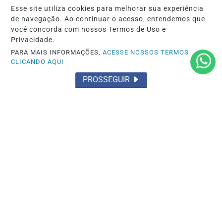
Esse site utiliza cookies para melhorar sua experiência
POLÍTICA
de navegação. Ao continuar o acesso, entendemos que
AGU pedirá na Justiça a retirada do
você concorda com nossos Termos de Uso e
Discord do ar
Privacidade.
PARA MAIS INFORMAÇÕES,
ACESSE NOSSOS TERMOS
Saiba Mais
CLICANDO AQUI
PROSSEGUIR
EDUCAÇÃO
Saeb 2025: Brasil recupera nível pré-
pandemia, mas ainda tem gargalos
Saiba Mais