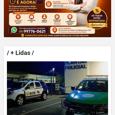
/
+ Lidas
/