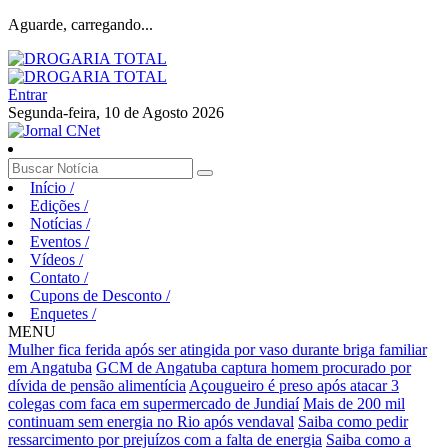
Aguarde, carregando...
Entrar
Segunda-feira, 10 de Agosto 2026
Início
/
Edições
/
Notícias
/
Eventos
/
Vídeos
/
Contato
/
Cupons de Desconto
/
Enquetes
/
MENU
Mulher fica ferida após ser atingida por vaso durante briga familiar
em Angatuba
GCM de Angatuba captura homem procurado por
dívida de pensão alimentícia
Açougueiro é preso após atacar 3
colegas com faca em supermercado de Jundiaí
Mais de 200 mil
continuam sem energia no Rio após vendaval
Saiba como pedir
ressarcimento por prejuízos com a falta de energia
Saiba como a