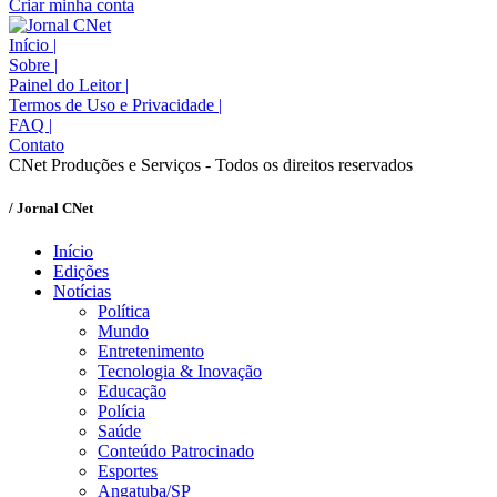
Criar minha conta
Início
|
Sobre
|
Painel do Leitor
|
Termos de Uso e Privacidade
|
FAQ
|
Contato
CNet Produções e Serviços - Todos os direitos reservados
/ Jornal CNet
Início
Edições
Notícias
Política
Mundo
Entretenimento
Tecnologia & Inovação
Educação
Polícia
Saúde
Conteúdo Patrocinado
Esportes
Angatuba/SP