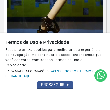
MUNDO
Termos de Uso e Privacidade
Agosto terá dois eclipses; saiba como
Esse site utiliza cookies para melhorar sua experiência
assistir aos fenômenos
de navegação. Ao continuar o acesso, entendemos que
você concorda com nossos Termos de Uso e
Saiba Mais
Privacidade.
PARA MAIS INFORMAÇÕES,
ACESSE NOSSOS TERMOS
CLICANDO AQUI
PROSSEGUIR
SAÚDE
Paulistanos enfrentam filas para tomar