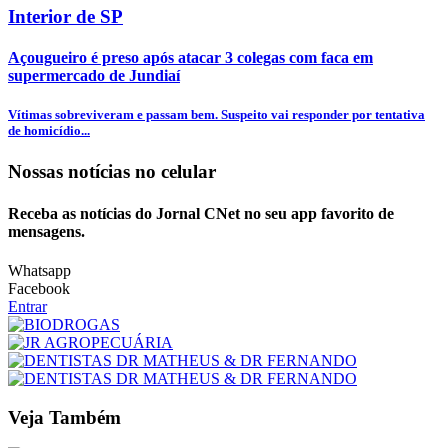
Interior de SP
Açougueiro é preso após atacar 3 colegas com faca em
supermercado de Jundiaí
Vítimas sobreviveram e passam bem. Suspeito vai responder por tentativa
de homicídio...
Nossas notícias
no celular
Receba as notícias do Jornal CNet no seu app favorito de
mensagens.
Whatsapp
Facebook
Entrar
Veja Também