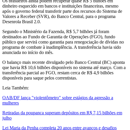
Os brasileiros ainda podem recuperar quase R$ 5 bilhões em
dinheiro esquecido em bancos e instituições financeiras, mesmo
após o governo federal transferir parte dos recursos do Sistema de
Valores a Receber (SVR), do Banco Central, para o programa
Desenrola Brasil 2.0.
Segundo o Ministério da Fazenda, R$ 5,7 bilhões já foram
destinados ao Fundo de Garantia de Operações (FGO), fundo
público que servirá como garantia para renegociação de dívidas no
programa de combate à inadimplência. A transferência havia sido
anunciada no início do mês.
O balanço mais recente divulgado pelo Banco Central (BC) aponta
que havia R$ 10,6 bilhões disponíveis no sistema até março. Com a
transferência parcial ao FGO, restam cerca de R$ 4,9 bilhões
disponíveis para saque pelos correntistas.
Leia Também:
OAB/DF lança "violentômetro" sobre estágios da agressão a
mulheres
Retiradas da poupança superam depósitos em R$ 7,15 bilhões em
julho
Lei Maria da Penha completa 20 anos entre avanços e desafios