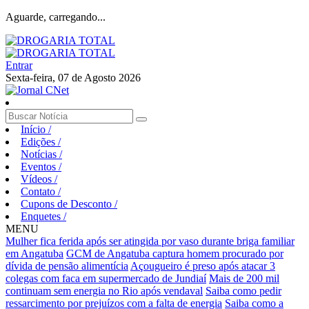
Aguarde, carregando...
Entrar
Sexta-feira, 07 de Agosto 2026
Início
/
Edições
/
Notícias
/
Eventos
/
Vídeos
/
Contato
/
Cupons de Desconto
/
Enquetes
/
MENU
Mulher fica ferida após ser atingida por vaso durante briga familiar
em Angatuba
GCM de Angatuba captura homem procurado por
dívida de pensão alimentícia
Açougueiro é preso após atacar 3
colegas com faca em supermercado de Jundiaí
Mais de 200 mil
continuam sem energia no Rio após vendaval
Saiba como pedir
ressarcimento por prejuízos com a falta de energia
Saiba como a