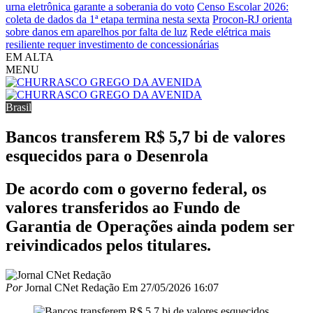
urna eletrônica garante a soberania do voto
Censo Escolar 2026:
coleta de dados da 1ª etapa termina nesta sexta
Procon-RJ orienta
sobre danos em aparelhos por falta de luz
Rede elétrica mais
resiliente requer investimento de concessionárias
EM ALTA
MENU
Brasil
Bancos transferem R$ 5,7 bi de valores
esquecidos para o Desenrola
De acordo com o governo federal, os
valores transferidos ao Fundo de
Garantia de Operações ainda podem ser
reivindicados pelos titulares.
Por
Jornal CNet Redação
Em
27/05/2026 16:07